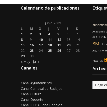
Calendario de publicaciones
Etique
junio 2009
absentis
L
M
X
J
V
S
D
Academia d
1
2
3
4
5
6
7
ACAEX
22M
8
9
10
11
12
13
14
8M
15
16
17
18
19
20
21
19 d
22
23
24
25
26
27
28
25N
12 mese
29
30
historias
« May
Jul »
Canales
Archiv
Canal Ayuntamiento
Archivo
Canal Carnaval de Badajoz
Canal Cultura
Canal Deporte
Canal IFEBA Feria Badajoz