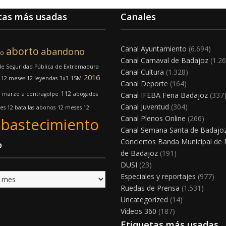
tas más usadas
Canales
Canal Ayuntamiento
(6.694)
aborto
abandono
mo
Canal Carnaval de Badajoz
(1.26
e Seguridad Pública de Extremadura
Canal Cultura
(1.328)
2016
12 meses 12 leyendas
3x3
15M
Canal Deporte
(164)
112
e marzo
a contragolpe
abogados
Canal IFEBA Feria Badajoz
(337
Canal Juventud
(304)
s 12 batallas
abonos
12 meses 12
Canal Plenos Online
(266)
abastecimiento
Canal Semana Santa de Badajo
Conciertos Banda Municipal de
o
de Badajoz
(191)
DUSI
(23)
Especiales y reportajes
(977)
Ruedas de Prensa
(1.531)
Uncategorized
(14)
Vídeos 360
(187)
Etiquetas más usadas