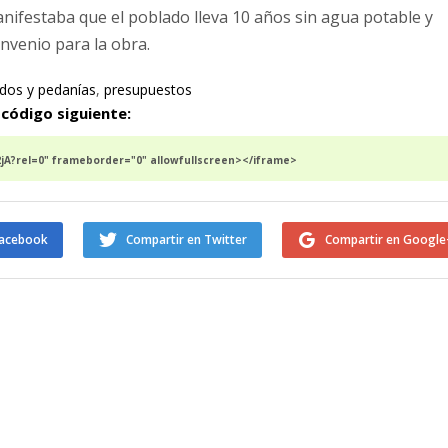
anifestaba que el poblado lleva 10 años sin agua potable y
nvenio para la obra.
dos y pedanías
,
presupuestos
 código siguiente:
A?rel=0" frameborder="0" allowfullscreen></iframe>
Facebook
Compartir en Twitter
Compartir en Google