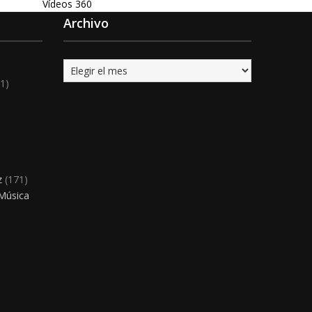
Vídeos 360
Archivo
Archivo
1)
)
z
(171)
 Música