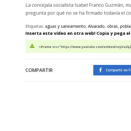
La concejala socialista Isabel Franco Guzmán, m
pregunta por qué no se ha firmado todavía el co
Etiquetas:
aguas y saneamiento
,
Alvarado
,
obras
,
pobla
Inserta este vídeo en otra web! Copia y pega el
<iframe src="https://www.youtube.com/embed/svylra2q2j
COMPARTIR
Compartir en 