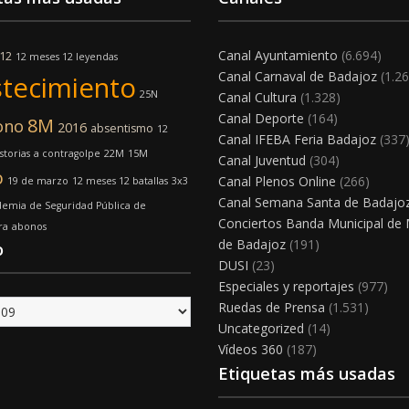
Canal Ayuntamiento
(6.694)
12
12 meses 12 leyendas
Canal Carnaval de Badajoz
(1.26
tecimiento
25N
Canal Cultura
(1.328)
Canal Deporte
(164)
8M
ono
2016
absentismo
12
Canal IFEBA Feria Badajoz
(337
storias
a contragolpe
22M
15M
Canal Juventud
(304)
o
Canal Plenos Online
(266)
19 de marzo
12 meses 12 batallas
3x3
Canal Semana Santa de Badajo
emia de Seguridad Pública de
Conciertos Banda Municipal de
ra
abonos
de Badajoz
(191)
o
DUSI
(23)
Especiales y reportajes
(977)
Ruedas de Prensa
(1.531)
Uncategorized
(14)
Vídeos 360
(187)
Etiquetas más usadas