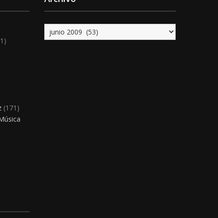
Archivo
1)
)
z
(171)
 Música