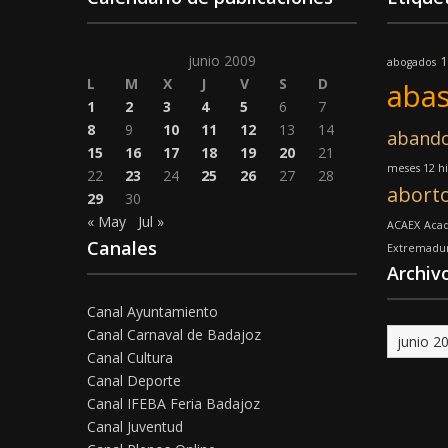
junio 2009
1
abogados
L
M
X
J
V
S
D
abas
1
2
3
4
5
6
7
8
9
10
11
12
13
14
aband
15
16
17
18
19
20
21
meses 12 hi
22
23
24
25
26
27
28
abort
29
30
« May
Jul »
ACAEX
Acad
Canales
Extremadu
Archiv
Canal Ayuntamiento
Canal Carnaval de Badajoz
Archivo
Canal Cultura
Canal Deporte
Canal IFEBA Feria Badajoz
Canal Juventud