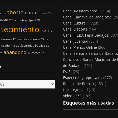
Canal Ayuntamiento
(6.694)
aborto
ados
ACAEX
12 meses 12
Canal Carnaval de Badajoz
(1.26
sentismo
a contragolpe
25N
Canal Cultura
(1.328)
tecimiento
Canal Deporte
(164)
112
15M
Canal IFEBA Feria Badajoz
(337
12 meses 12 leyendas
abonos
19 de
Canal Juventud
(304)
Academia de Seguridad Pública de
Canal Plenos Online
(266)
abandono
Canal Semana Santa de Badajo
ra
12 meses 12
Conciertos Banda Municipal de
o
de Badajoz
(191)
DUSI
(23)
Especiales y reportajes
(977)
Ruedas de Prensa
(1.531)
Uncategorized
(14)
Vídeos 360
(187)
Etiquetas más usadas