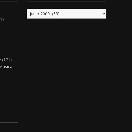
Archivo
1)
)
z
(171)
 Música