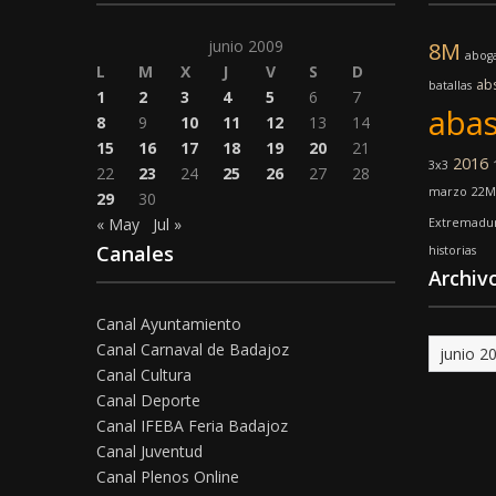
junio 2009
8M
abog
L
M
X
J
V
S
D
ab
batallas
1
2
3
4
5
6
7
abas
8
9
10
11
12
13
14
15
16
17
18
19
20
21
2016
3x3
22
23
24
25
26
27
28
marzo
22M
29
30
« May
Jul »
Extremadu
Canales
historias
Archiv
Canal Ayuntamiento
Archivo
Canal Carnaval de Badajoz
Canal Cultura
Canal Deporte
Canal IFEBA Feria Badajoz
Canal Juventud
Canal Plenos Online