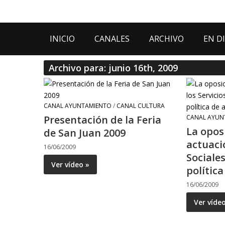
INICIO
CANALES
ARCHIVO
EN D
Archivo para: junio 16th, 2009
CANAL AYUNTAMIENTO
/
CANAL CULTURA
Presentación de la Feria
CANAL AYUN
La oposi
de San Juan 2009
actuació
16/06/2009
Sociale
Ver vídeo »
polític
16/06/2009
Ver víde