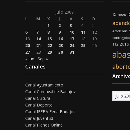
julio 2009
12 meses 12
L
M
X
J
V
S
D
aband
1
2
3
4
5
Academia d
6
7
8
9
10
11
12
contragolp
13
14
15
16
17
18
19
2016
112
20
21
22
23
24
25
26
abas
27
28
29
30
31
« Jun
Sep »
abort
Canales
Archiv
Canal Ayuntamiento
Canal Carnaval de Badajoz
Archivo
Canal Cultura
Canal Deporte
Canal IFEBA Feria Badajoz
Canal Juventud
Canal Plenos Online