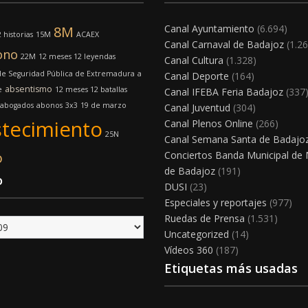
Canal Ayuntamiento
(6.694)
8M
 historias
15M
ACAEX
Canal Carnaval de Badajoz
(1.26
ono
22M
12 meses 12 leyendas
Canal Cultura
(1.328)
e Seguridad Pública de Extremadura
a
Canal Deporte
(164)
absentismo
e
12 meses 12 batallas
Canal IFEBA Feria Badajoz
(337
abogados
abonos
3x3
19 de marzo
Canal Juventud
(304)
tecimiento
Canal Plenos Online
(266)
25N
Canal Semana Santa de Badajo
o
Conciertos Banda Municipal de
de Badajoz
(191)
o
DUSI
(23)
Especiales y reportajes
(977)
Ruedas de Prensa
(1.531)
Uncategorized
(14)
Vídeos 360
(187)
Etiquetas más usadas