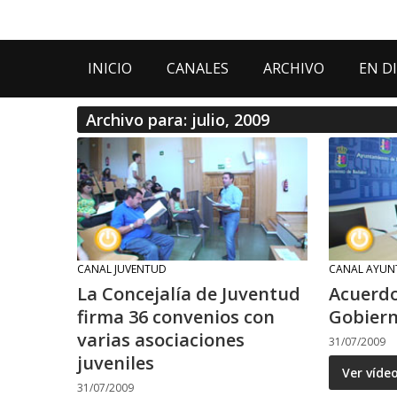
INICIO
CANALES
ARCHIVO
EN D
Archivo para: julio, 2009
CANAL JUVENTUD
CANAL AYUN
La Concejalía de Juventud
Acuerdo
firma 36 convenios con
Gobiern
varias asociaciones
31/07/2009
juveniles
Ver víde
31/07/2009