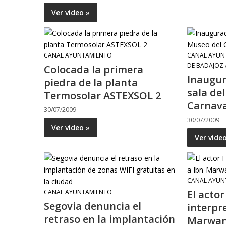
Ver vídeo »
CANAL AYUNTAMIENTO
CANAL AYUN
DE BADAJOZ
Colocada la primera
Inaugu
piedra de la planta
sala de
Termosolar ASTEXSOL 2
Carnava
30/07/2009
30/07/2009
Ver vídeo »
Ver víde
CANAL AYUN
CANAL AYUNTAMIENTO
El acto
Segovia denuncia el
interpr
retraso en la implantación
Marwan