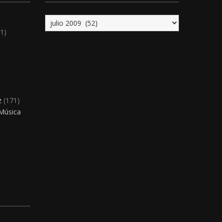
Archivo
1)
)
z
(171)
 Música