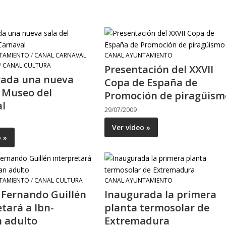
TAMIENTO
/
CANAL CARNAVAL
CANAL AYUNTAMIENTO
/
CANAL CULTURA
Presentación del XXVII
rada una nueva
Copa de España de
l Museo del
Promoción de piragüism
l
29/07/2009
Ver vídeo »
o »
TAMIENTO
/
CANAL CULTURA
CANAL AYUNTAMIENTO
r Fernando Guillén
Inaugurada la primera
etará a Ibn-
planta termosolar de
 adulto
Extremadura