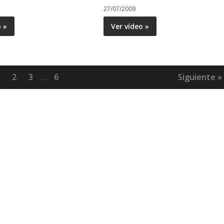
27/07/2009
o »
Ver vídeo »
2
3
…
6
Siguiente »