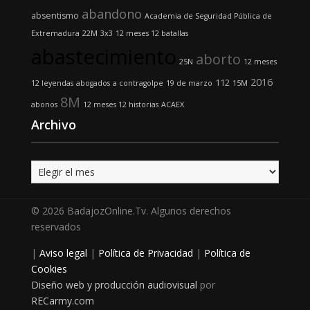
abandono
absentismo
Academia de Seguridad Pública de
Extremadura
22M
3x3
12 meses 12 batallas
abastecimiento
aborto
25N
12 meses
2016
112
12 leyendas
abogados
a contragolpe
19 de marzo
15M
8M
abonos
12 meses 12 historias
ACAEX
Archivo
Archivo
© 2026 BadajozOnline.Tv. Algunos derechos
reservados
|
Aviso legal
|
Política de Privacidad
|
Política de
Cookies
Diseño web y producción audiovisual
por
RECarmy.com