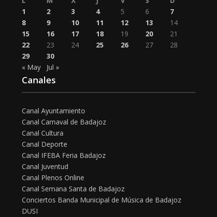
L
M
X
J
V
S
D
1
2
3
4
5
6
7
8
9
10
11
12
13
14
15
16
17
18
19
20
21
22
23
24
25
26
27
28
29
30
« May
Jul »
Canales
Canal Ayuntamiento
Canal Carnaval de Badajoz
Canal Cultura
Canal Deporte
Canal IFEBA Feria Badajoz
Canal Juventud
Canal Plenos Online
Canal Semana Santa de Badajoz
Conciertos Banda Municipal de Música de Badajoz
DUSI