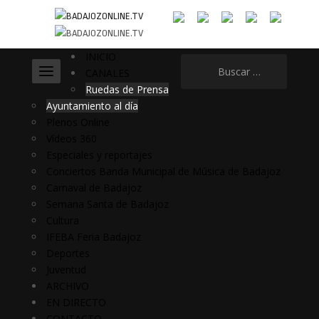
INICIO
Buscar:
CANALES
Ruedas de Prensa
Ayuntamiento al día
Plenos Online
Vídeos 360
Especiales y reportajes
Conciertos Banda Municipal de Música de Badajoz
Carnaval de Badajoz
Semana Santa de Badajoz
Cultura
IFEBA Feria Badajoz
Deportes
Juventud
ARCHIVO
EN DIRECTO
CONTACTO