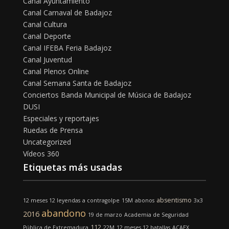
Canal Ayuntamiento
Canal Carnaval de Badajoz
Canal Cultura
Canal Deporte
Canal IFEBA Feria Badajoz
Canal Juventud
Canal Plenos Online
Canal Semana Santa de Badajoz
Conciertos Banda Municipal de Música de Badajoz
DUSI
Especiales y reportajes
Ruedas de Prensa
Uncategorized
Vídeos 360
Etiquetas más usadas
absentismo
12 meses 12 leyendas
a contragolpe
15M
abonos
3x3
abandono
2016
19 de marzo
Academia de Seguridad
112
Pública de Extremadura
22M
12 meses 12 batallas
ACAEX