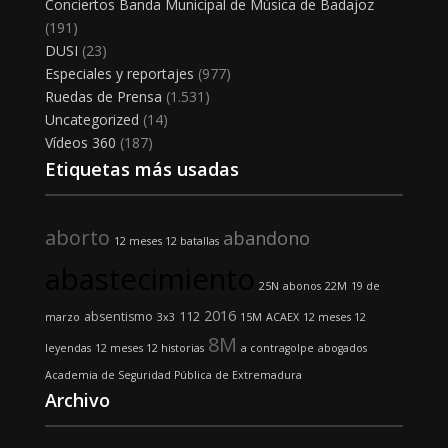
Conciertos Banda Municipal de Música de Badajoz
(191)
DUSI
(23)
Especiales y reportajes
(977)
Ruedas de Prensa
(1.531)
Uncategorized
(14)
Vídeos 360
(187)
Etiquetas más usadas
aborto
abandono
12 meses 12 batallas
abastecimiento
25N
abonos
22M
19 de
2016
absentismo
112
marzo
3x3
15M
ACAEX
12 meses 12
8M
leyendas
12 meses 12 historias
a contragolpe
abogados
Academia de Seguridad Pública de Extremadura
Archivo