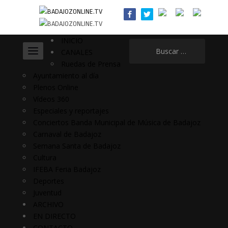
INICIO
Buscar:
CANALES
Ruedas de Prensa
Ayuntamiento al día
Plenos Online
Vídeos 360
Especiales y reportajes
Conciertos Banda Municipal de Música de Badajoz
Carnaval de Badajoz
Semana Santa de Badajoz
Cultura
IFEBA Feria Badajoz
Deportes
Juventud
ARCHIVO
EN DIRECTO
CONTACTO