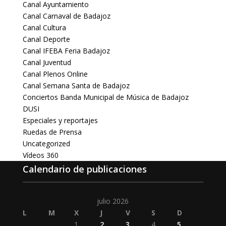
Canal Ayuntamiento
Canal Carnaval de Badajoz
Canal Cultura
Canal Deporte
Canal IFEBA Feria Badajoz
Canal Juventud
Canal Plenos Online
Canal Semana Santa de Badajoz
Conciertos Banda Municipal de Música de Badajoz
DUSI
Especiales y reportajes
Ruedas de Prensa
Uncategorized
Vídeos 360
Calendario de publicaciones
julio 2026
L
M
X
J
V
S
D
1
2
3
4
5