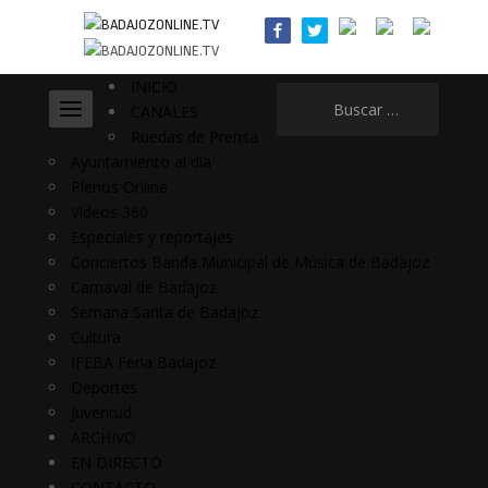
INICIO
Buscar:
CANALES
Ruedas de Prensa
Ayuntamiento al día
Plenos Online
Vídeos 360
Especiales y reportajes
Conciertos Banda Municipal de Música de Badajoz
Carnaval de Badajoz
Semana Santa de Badajoz
Cultura
IFEBA Feria Badajoz
Deportes
Juventud
ARCHIVO
EN DIRECTO
CONTACTO