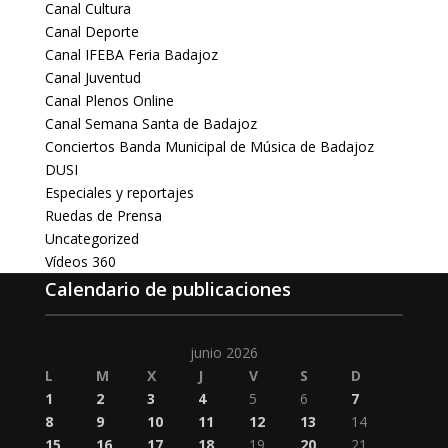
Canal Cultura
Canal Deporte
Canal IFEBA Feria Badajoz
Canal Juventud
Canal Plenos Online
Canal Semana Santa de Badajoz
Conciertos Banda Municipal de Música de Badajoz
DUSI
Especiales y reportajes
Ruedas de Prensa
Uncategorized
Vídeos 360
Calendario de publicaciones
junio 2026
L
M
X
J
V
S
D
1
2
3
4
5
6
7
8
9
10
11
12
13
14
15
16
17
18
19
20
21