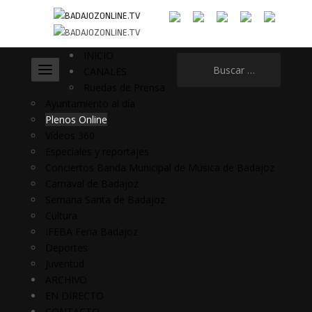
INICIO
Buscar:
CANALES
Ruedas de Prensa
Ayuntamiento al día
Plenos Online
Vídeos 360
Especiales y reportajes
Conciertos Banda Municipal de Música de Badajoz
Carnaval de Badajoz
Semana Santa de Badajoz
Cultura
IFEBA Feria Badajoz
Deportes
Juventud
ARCHIVO
EN DIRECTO
CONTACTO