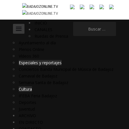
INICIO
Buscar:
CANALES
Ruedas de Prensa
Ayuntamiento al día
Plenos Online
Vídeos 360
Especiales y reportajes
Conciertos Banda Municipal de Música de Badajoz
Carnaval de Badajoz
Semana Santa de Badajoz
Cultura
IFEBA Feria Badajoz
Deportes
Juventud
ARCHIVO
EN DIRECTO
CONTACTO