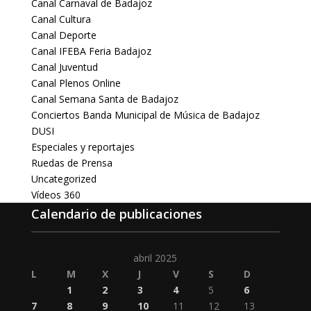
Canal Carnaval de Badajoz
Canal Cultura
Canal Deporte
Canal IFEBA Feria Badajoz
Canal Juventud
Canal Plenos Online
Canal Semana Santa de Badajoz
Conciertos Banda Municipal de Música de Badajoz
DUSI
Especiales y reportajes
Ruedas de Prensa
Uncategorized
Vídeos 360
Calendario de publicaciones
abril 2025
L
M
X
J
V
S
D
1
2
3
4
5
6
7
8
9
10
11
12
13