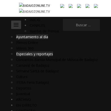
INICIO
Buscar:
CANALES
Ruedas de Prensa
Ayuntamiento al día
Plenos Online
Vídeos 360
Especiales y reportajes
Conciertos Banda Municipal de Música de Badajoz
Carnaval de Badajoz
Semana Santa de Badajoz
Cultura
IFEBA Feria Badajoz
Deportes
Juventud
ARCHIVO
EN DIRECTO
CONTACTO