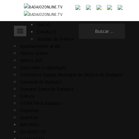
INICIO
Buscar:
CANALES
Ruedas de Prensa
Ayuntamiento al día
Plenos Online
Vídeos 360
Especiales y reportajes
Conciertos Banda Municipal de Música de Badajoz
Carnaval de Badajoz
Semana Santa de Badajoz
Cultura
IFEBA Feria Badajoz
Deportes
Juventud
ARCHIVO
EN DIRECTO
CONTACTO