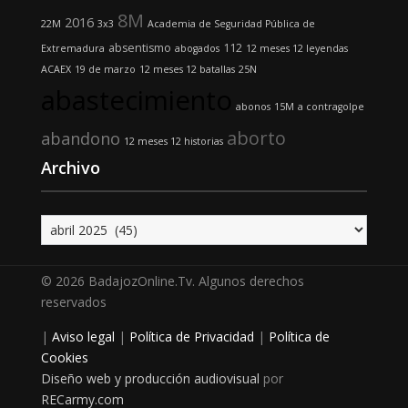
8M
2016
22M
3x3
Academia de Seguridad Pública de
absentismo
112
Extremadura
abogados
12 meses 12 leyendas
ACAEX
19 de marzo
12 meses 12 batallas
25N
abastecimiento
abonos
15M
a contragolpe
aborto
abandono
12 meses 12 historias
Archivo
Archivo
© 2026 BadajozOnline.Tv. Algunos derechos
reservados
|
Aviso legal
|
Política de Privacidad
|
Política de
Cookies
Diseño web y producción audiovisual
por
RECarmy.com