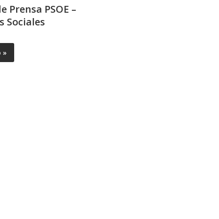
e Prensa PSOE –
s Sociales
o »