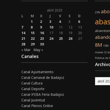
abril 2025
abo
25N
L
M
X
J
V
S
D
abas
1
2
3
4
5
6
7
8
9
10
11
12
13
absentis
14
15
16
17
18
19
20
aband
21
22
23
24
25
26
27
8M
28
29
30
15M
« Mar
May »
meses 12 ba
Canales
Pública de
Archiv
Canal Ayuntamiento
Canal Carnaval de Badajoz
Archivo
Canal Cultura
Canal Deporte
Canal IFEBA Feria Badajoz
Canal Juventud
Canal Plenos Online