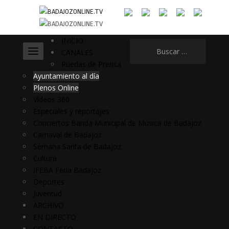
INICIO
Buscar:
CANALES
Ruedas de Prensa
Ayuntamiento al día
Plenos Online
Vídeos 360
Especiales y reportajes
Conciertos Banda Municipal de Música de Badajoz
Carnaval de Badajoz
Semana Santa de Badajoz
Cultura
IFEBA Feria Badajoz
Deportes
Juventud
ARCHIVO
EN DIRECTO
CONTACTO