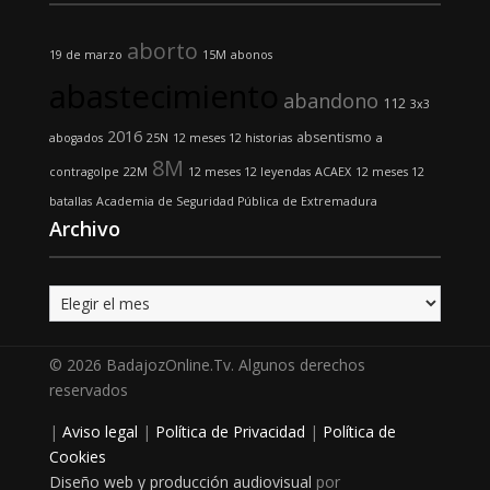
aborto
19 de marzo
15M
abonos
abastecimiento
abandono
112
3x3
2016
absentismo
abogados
25N
12 meses 12 historias
a
8M
contragolpe
22M
12 meses 12 leyendas
ACAEX
12 meses 12
batallas
Academia de Seguridad Pública de Extremadura
Archivo
Archivo
© 2026 BadajozOnline.Tv. Algunos derechos
reservados
|
Aviso legal
|
Política de Privacidad
|
Política de
Cookies
Diseño web y producción audiovisual
por