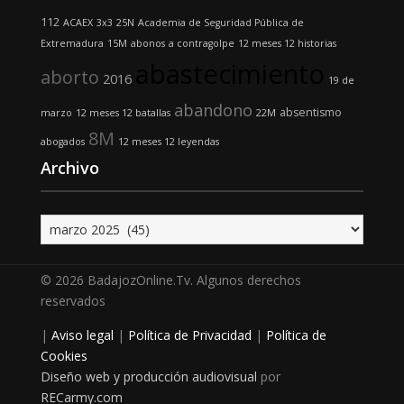
112
ACAEX
3x3
25N
Academia de Seguridad Pública de
Extremadura
15M
abonos
a contragolpe
12 meses 12 historias
abastecimiento
aborto
2016
19 de
abandono
absentismo
marzo
12 meses 12 batallas
22M
8M
abogados
12 meses 12 leyendas
Archivo
Archivo
© 2026 BadajozOnline.Tv. Algunos derechos
reservados
|
Aviso legal
|
Política de Privacidad
|
Política de
Cookies
Diseño web y producción audiovisual
por
RECarmy.com