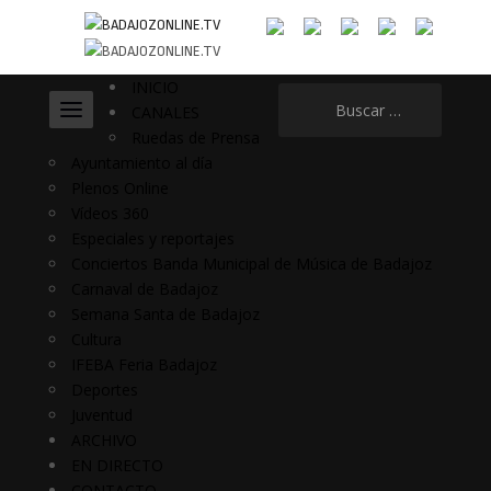
INICIO
Buscar:
CANALES
Ruedas de Prensa
Ayuntamiento al día
Plenos Online
Vídeos 360
Especiales y reportajes
Conciertos Banda Municipal de Música de Badajoz
Carnaval de Badajoz
Semana Santa de Badajoz
Cultura
IFEBA Feria Badajoz
Deportes
Juventud
ARCHIVO
EN DIRECTO
CONTACTO