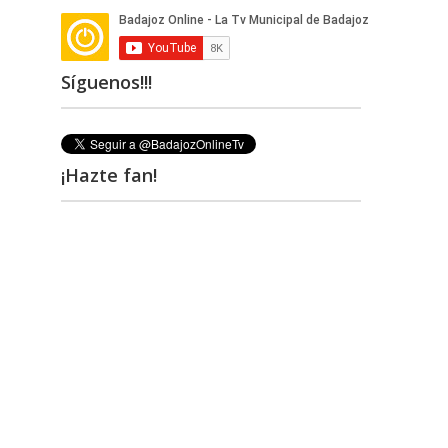
Síguenos!!!
¡Hazte fan!