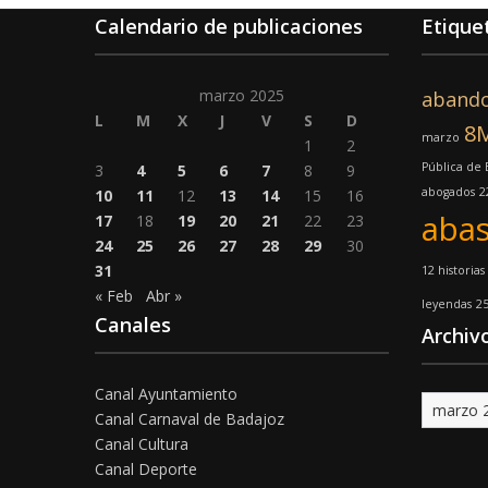
Calendario de publicaciones
Etique
marzo 2025
aband
L
M
X
J
V
S
D
8
marzo
1
2
Pública de
3
4
5
6
7
8
9
abogados
2
10
11
12
13
14
15
16
abas
17
18
19
20
21
22
23
24
25
26
27
28
29
30
31
12 historias
« Feb
Abr »
leyendas
2
Canales
Archiv
Canal Ayuntamiento
Archivo
Canal Carnaval de Badajoz
Canal Cultura
Canal Deporte