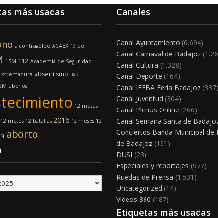
tas más usadas
Canales
Canal Ayuntamiento
(6.694)
ono
a contragolpe
ACAEX
19 de
Canal Carnaval de Badajoz
(1.26
M
112
15M
Academia de Seguridad
Canal Cultura
(1.328)
absentismo
 Extremadura
3x3
Canal Deporte
(164)
2M
abonos
Canal IFEBA Feria Badajoz
(337
tecimiento
Canal Juventud
(304)
12 meses
Canal Plenos Online
(266)
2016
Canal Semana Santa de Badajo
12 meses 12 batallas
12 meses 12
aborto
Conciertos Banda Municipal de
5N
de Badajoz
(191)
o
DUSI
(23)
Especiales y reportajes
(977)
Ruedas de Prensa
(1.531)
Uncategorized
(14)
Vídeos 360
(187)
Etiquetas más usadas