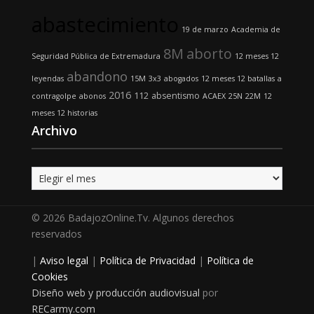
abastecimiento
19 de marzo
Academia de
8M
aborto
Seguridad Pública de Extremadura
12 meses 12
abandono
leyendas
15M
3x3
abogados
12 meses 12 batallas
a
2016
112
absentismo
contragolpe
abonos
ACAEX
25N
22M
12
meses 12 historias
Archivo
Archivo
© 2026 BadajozOnline.Tv. Algunos derechos
reservados
|
Aviso legal
|
Política de Privacidad
|
Política de
Cookies
Diseño web y producción audiovisual
por
RECarmy.com