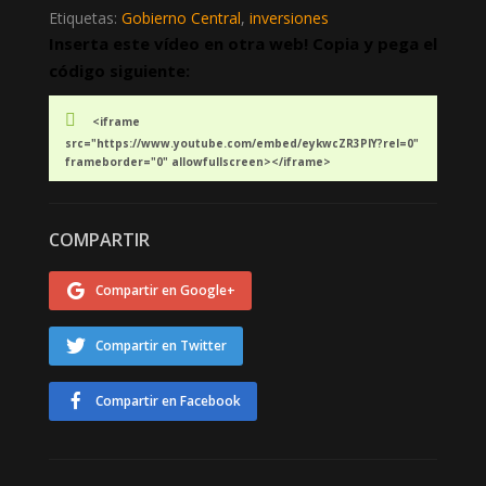
Etiquetas:
Gobierno Central
,
inversiones
Inserta este vídeo en otra web! Copia y pega el
código siguiente:
<iframe
src="https://www.youtube.com/embed/eykwcZR3PlY?rel=0"
frameborder="0" allowfullscreen></iframe>
COMPARTIR
Compartir en Google+
Compartir en Twitter
Compartir en Facebook