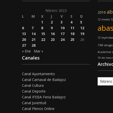
febrero 2023
ab
2016
L
M
X
J
V
S
D
12 meses 12
1
2
3
4
5
abas
6
7
8
9
10
11
12
13
14
15
16
17
18
19
12 leyendas
20
21
22
23
24
25
26
27
28
15M
aboga
« Ene
Mar »
Academia d
Canales
19 de marz
Archiv
Canal Ayuntamiento
Canal Carnaval de Badajoz
Archivo
Canal Cultura
Canal Deporte
Canal IFEBA Feria Badajoz
Canal Juventud
Canal Plenos Online