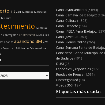
Canal Ayuntamiento
(6.694)
orto
112
25N
12 meses 12 batallas
Canal Carnaval de Badajoz
(1.26
 historias
Canal Cultura
(1.328)
tecimiento
Canal Deporte
(164)
12 meses
Canal IFEBA Feria Badajoz
(337
absentismo
a contragolpe
ACAEX
3x3
Canal Juventud
(304)
8M
abandono
Canal Plenos Online
(266)
dos
abonos
22M
Canal Semana Santa de Badajo
e Seguridad Pública de Extremadura
Conciertos Banda Municipal de
o
de Badajoz
(191)
o
DUSI
(23)
Especiales y reportajes
(977)
Ruedas de Prensa
(1.531)
Uncategorized
(14)
Vídeos 360
(187)
Etiquetas más usadas