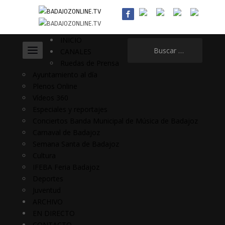
INICIO
Buscar:
CANALES
Ruedas de Prensa
Ayuntamiento al día
Plenos Online
Vídeos 360
Especiales y reportajes
Conciertos Banda Municipal de Música de Badajoz
Carnaval de Badajoz
Semana Santa de Badajoz
Cultura
IFEBA Feria Badajoz
Deportes
Juventud
ARCHIVO
EN DIRECTO
CONTACTO