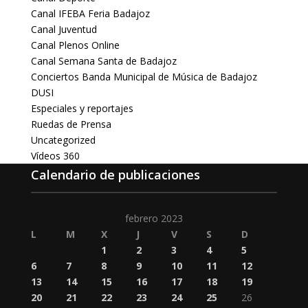
Canal IFEBA Feria Badajoz
Canal Juventud
Canal Plenos Online
Canal Semana Santa de Badajoz
Conciertos Banda Municipal de Música de Badajoz
DUSI
Especiales y reportajes
Ruedas de Prensa
Uncategorized
Vídeos 360
Calendario de publicaciones
febrero 2023
L
M
X
J
V
S
D
1
2
3
4
5
6
7
8
9
10
11
12
13
14
15
16
17
18
19
20
21
22
23
24
25
26