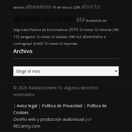
aborto
abandono
abonos
19 de marzo
22M
abastecimiento
8M
Academia de
2016
Seguridad Pública de Extremadura
12 meses 12 historias
25N
112
absentismo
abogados
12 meses 12 batallas
15M
3x3
a
contragolpe
ACAEX
12 meses 12 leyendas
Archivo
Archivo
© 2026 BadajozOnline.Tv. Algunos derechos
reservados
|
Aviso legal
|
Política de Privacidad
|
Política de
Cookies
Diseño web y producción audiovisual
por
RECarmy.com