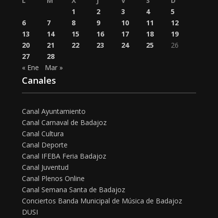
L
M
X
J
V
S
D
1
2
3
4
5
6
7
8
9
10
11
12
13
14
15
16
17
18
19
20
21
22
23
24
25
26
27
28
« Ene
Mar »
Canales
Canal Ayuntamiento
Canal Carnaval de Badajoz
Canal Cultura
Canal Deporte
Canal IFEBA Feria Badajoz
Canal Juventud
Canal Plenos Online
Canal Semana Santa de Badajoz
Conciertos Banda Municipal de Música de Badajoz
DUSI