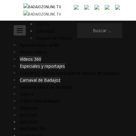
INICIO
Buscar:
CANALES
Ruedas de Prensa
Ayuntamiento al día
Plenos Online
Vídeos 360
Especiales y reportajes
Conciertos Banda Municipal de Música de Badajoz
Carnaval de Badajoz
Semana Santa de Badajoz
Cultura
IFEBA Feria Badajoz
Deportes
Juventud
ARCHIVO
EN DIRECTO
CONTACTO