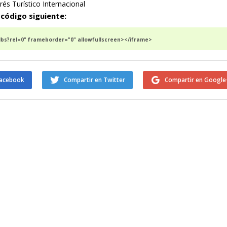
erés Turístico Internacional
 código siguiente:
bs?rel=0" frameborder="0" allowfullscreen></iframe>
Facebook
Compartir en Twitter
Compartir en Google