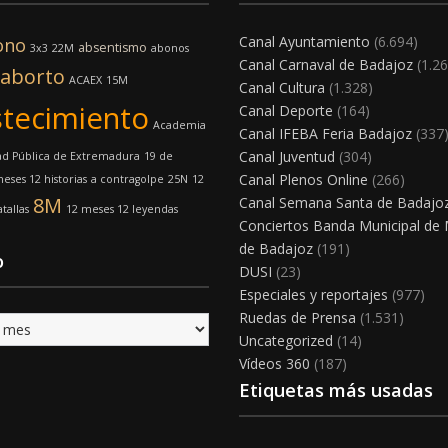
Canal Ayuntamiento
(6.694)
ono
absentismo
3x3
22M
abonos
Canal Carnaval de Badajoz
(1.26
aborto
ACAEX
15M
Canal Cultura
(1.328)
tecimiento
Canal Deporte
(164)
Academia
Canal IFEBA Feria Badajoz
(337
Canal Juventud
(304)
ad Pública de Extremadura
19 de
Canal Plenos Online
(266)
eses 12 historias
a contragolpe
25N
12
8M
Canal Semana Santa de Badajo
tallas
12 meses 12 leyendas
Conciertos Banda Municipal de
de Badajoz
(191)
o
DUSI
(23)
Especiales y reportajes
(977)
Ruedas de Prensa
(1.531)
Uncategorized
(14)
Vídeos 360
(187)
Etiquetas más usadas