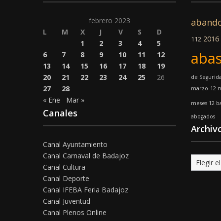
febrero 2023
aband
L
M
X
J
V
S
D
2016
112
1
2
3
4
5
abas
6
7
8
9
10
11
12
13
14
15
16
17
18
19
20
21
22
23
24
25
26
de Segurid
27
28
marzo
12 m
« Ene
Mar »
meses 12 ba
Canales
abogados
Archiv
Canal Ayuntamiento
Canal Carnaval de Badajoz
Archivo
Canal Cultura
Canal Deporte
Canal IFEBA Feria Badajoz
Canal Juventud
Canal Plenos Online