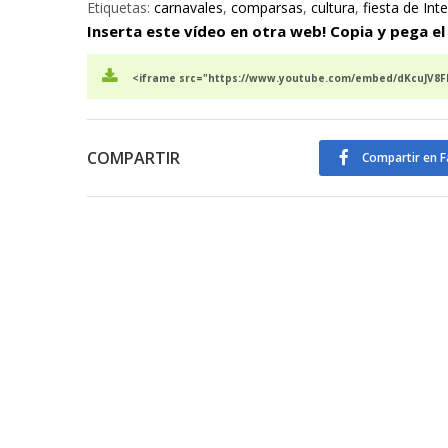
Etiquetas:
carnavales
,
comparsas
,
cultura
,
fiesta de Int
Inserta este vídeo en otra web! Copia y pega el
<iframe src="https://www.youtube.com/embed/dKcuJV8Fl
COMPARTIR
Compartir en 