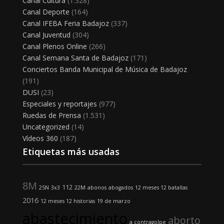
Canal Cultura
(1.328)
Canal Deporte
(164)
Canal IFEBA Feria Badajoz
(337)
Canal Juventud
(304)
Canal Plenos Online
(266)
Canal Semana Santa de Badajoz
(171)
Conciertos Banda Municipal de Música de Badajoz
(191)
DUSI
(23)
Especiales y reportajes
(977)
Ruedas de Prensa
(1.531)
Uncategorized
(14)
Vídeos 360
(187)
Etiquetas más usadas
8M
112
25N
3x3
22M
abonos
abogados
12 meses 12 batallas
2016
12 meses 12 historias
19 de marzo
abastecimiento
aborto
a contragolpe