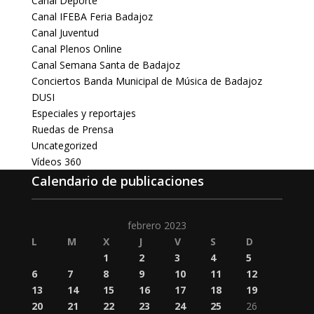
Canal Deporte
Canal IFEBA Feria Badajoz
Canal Juventud
Canal Plenos Online
Canal Semana Santa de Badajoz
Conciertos Banda Municipal de Música de Badajoz
DUSI
Especiales y reportajes
Ruedas de Prensa
Uncategorized
Vídeos 360
Calendario de publicaciones
febrero 2023
L
M
X
J
V
S
D
1
2
3
4
5
6
7
8
9
10
11
12
13
14
15
16
17
18
19
20
21
22
23
24
25
26