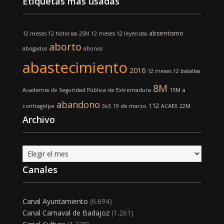
Etiquetas más usadas
absentismo
12 meses 12 historias
25N
12 meses 12 leyendas
aborto
abogados
abonos
abastecimiento
2016
12 meses 12 batallas
8M
Academia de Seguridad Pública de Extremadura
15M
a
abandono
112
contragolpe
3x3
19 de marzo
ACAEX
22M
Archivo
Archivo
Canales
Canal Ayuntamiento
(6.694)
Canal Carnaval de Badajoz
(1.261)