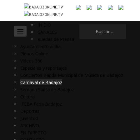
INICIO
Buscar:
CANALES
Ruedas de Prensa
Ayuntamiento al día
Plenos Online
Vídeos 360
Especiales y reportajes
Conciertos Banda Municipal de Música de Badajoz
Carnaval de Badajoz
Semana Santa de Badajoz
Cultura
IFEBA Feria Badajoz
Deportes
Juventud
ARCHIVO
EN DIRECTO
CONTACTO