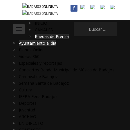
INICIO
Buscar:
CANALES
Ruedas de Prensa
Ayuntamiento al día
Plenos Online
Vídeos 360
Especiales y reportajes
Conciertos Banda Municipal de Música de Badajoz
Carnaval de Badajoz
Semana Santa de Badajoz
Cultura
IFEBA Feria Badajoz
Deportes
Juventud
ARCHIVO
EN DIRECTO
CONTACTO