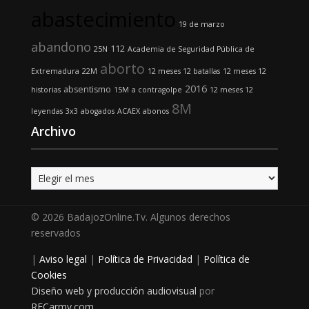
abastecimiento
19 de marzo
abandono
112
25N
Academia de Seguridad Pública de
aborto
Extremadura
22M
12 meses 12 batallas
12 meses 12
2016
absentismo
historias
15M
a contragolpe
12 meses 12
8M
leyendas
3x3
abogados
ACAEX
abonos
Archivo
Archivo
© 2026 BadajozOnline.Tv. Algunos derechos
reservados
|
Aviso legal
|
Política de Privacidad
|
Política de
Cookies
Diseño web y producción audiovisual
por
RECarmy.com