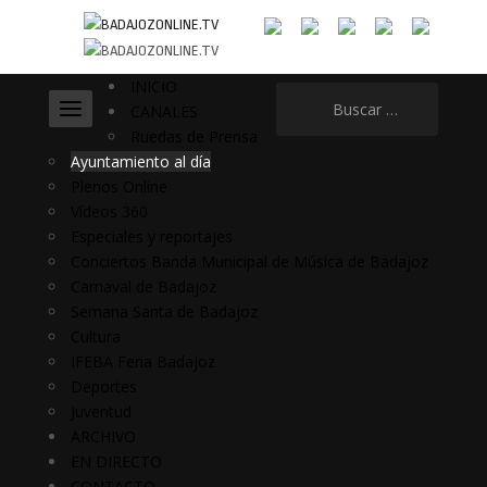
INICIO
Buscar:
CANALES
Ruedas de Prensa
Ayuntamiento al día
Plenos Online
Vídeos 360
Especiales y reportajes
Conciertos Banda Municipal de Música de Badajoz
Carnaval de Badajoz
Semana Santa de Badajoz
Cultura
IFEBA Feria Badajoz
Deportes
Juventud
ARCHIVO
EN DIRECTO
CONTACTO