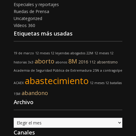
Especiales y reportajes
Ruedas de Prensa
Uncategorized
Vídeos 360
Etiquetas más usadas
19 de marzo
12 meses 12 leyendas
abogados
22M
12 meses 12
aborto
8M
2016
112
absentismo
historias
3x3
abonos
Academia de Seguridad Pública de Extremadura
25N
a contragolpe
abastecimiento
ACAEX
12 meses 12 batallas
abandono
15M
Archivo
Archivo
Canales