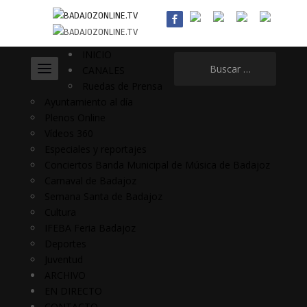
INICIO
Buscar:
CANALES
Ruedas de Prensa
Ayuntamiento al día
Plenos Online
Vídeos 360
Especiales y reportajes
Conciertos Banda Municipal de Música de Badajoz
Carnaval de Badajoz
Semana Santa de Badajoz
Cultura
IFEBA Feria Badajoz
Deportes
Juventud
ARCHIVO
EN DIRECTO
CONTACTO