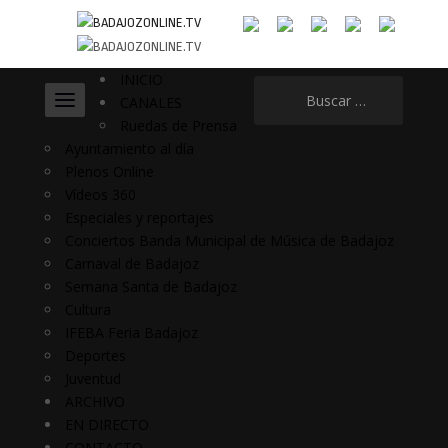
INICIO
Buscar:
CANALES
Ruedas de Prensa
Ayuntamiento al día
Plenos Online
Vídeos 360
Especiales y reportajes
Conciertos Banda Municipal de Música de Badajoz
Carnaval de Badajoz
Semana Santa de Badajoz
Cultura
IFEBA Feria Badajoz
Deportes
Juventud
ARCHIVO
EN DIRECTO
CONTACTO