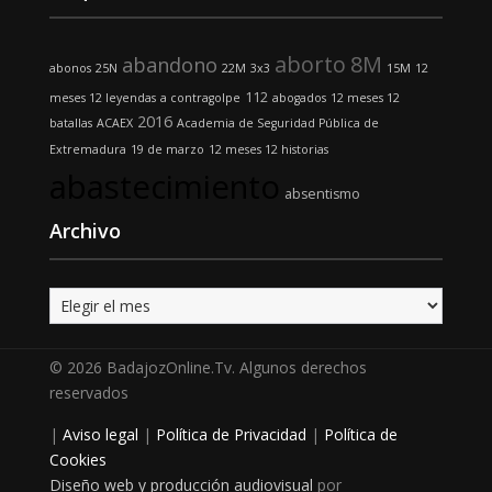
aborto
8M
abandono
abonos
25N
22M
3x3
15M
12
112
meses 12 leyendas
a contragolpe
abogados
12 meses 12
2016
batallas
ACAEX
Academia de Seguridad Pública de
Extremadura
19 de marzo
12 meses 12 historias
abastecimiento
absentismo
Archivo
Archivo
© 2026 BadajozOnline.Tv. Algunos derechos
reservados
|
Aviso legal
|
Política de Privacidad
|
Política de
Cookies
Diseño web y producción audiovisual
por