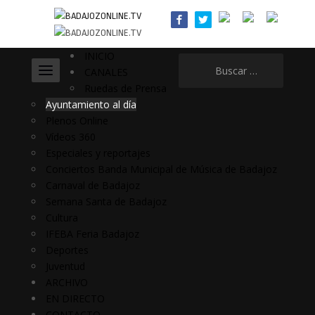
INICIO
Buscar:
CANALES
Ruedas de Prensa
Ayuntamiento al día
Plenos Online
Vídeos 360
Especiales y reportajes
Conciertos Banda Municipal de Música de Badajoz
Carnaval de Badajoz
Semana Santa de Badajoz
Cultura
IFEBA Feria Badajoz
Deportes
Juventud
ARCHIVO
EN DIRECTO
CONTACTO