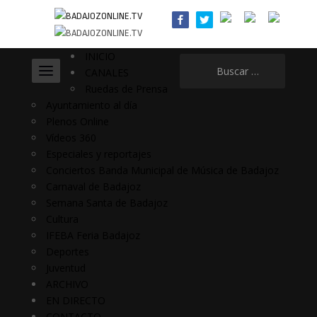
INICIO
Buscar:
CANALES
Ruedas de Prensa
Ayuntamiento al día
Plenos Online
Vídeos 360
Especiales y reportajes
Conciertos Banda Municipal de Música de Badajoz
Carnaval de Badajoz
Semana Santa de Badajoz
Cultura
IFEBA Feria Badajoz
Deportes
Juventud
ARCHIVO
EN DIRECTO
CONTACTO