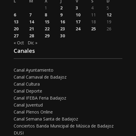
L
M
X
J
V
S
D
1
2
3
4
5
6
7
8
9
10
11
12
13
14
15
16
17
18
19
20
21
22
23
24
25
26
27
28
29
30
« Oct
Dic »
Canales
Canal Ayuntamiento
Canal Carnaval de Badajoz
Canal Cultura
Canal Deporte
Canal IFEBA Feria Badajoz
Canal Juventud
Canal Plenos Online
Canal Semana Santa de Badajoz
Conciertos Banda Municipal de Música de Badajoz
DUSI