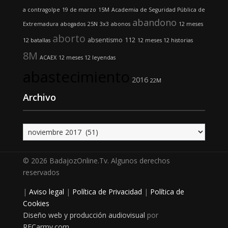
a contragolpe
19 de marzo
15M
Academia de Seguridad Pública de
abandono
Extremadura
abogados
25N
3x3
abonos
12 meses
aborto
absentismo
112
12 batallas
12 meses 12 historias
8M
ACAEX
12 meses 12 leyendas
abastecimiento
2016
22M
Archivo
Archivo
© 2026 BadajozOnline.Tv. Algunos derechos
reservados
|
Aviso legal
|
Política de Privacidad
|
Política de
Cookies
Diseño web y producción audiovisual
por
RECarmy.com