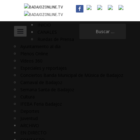
INICIO
Buscar:
CANALES
Ruedas de Prensa
Ayuntamiento al día
Plenos Online
Vídeos 360
Especiales y reportajes
Conciertos Banda Municipal de Música de Badajoz
Carnaval de Badajoz
Semana Santa de Badajoz
Cultura
IFEBA Feria Badajoz
Deportes
Juventud
ARCHIVO
EN DIRECTO
CONTACTO