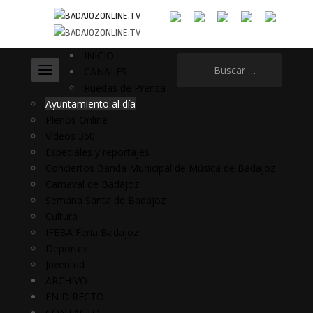
INICIO
Buscar:
CANALES
Ruedas de Prensa
Ayuntamiento al día
Plenos Online
Vídeos 360
Especiales y reportajes
Conciertos Banda Municipal de Música de Badajoz
Carnaval de Badajoz
Semana Santa de Badajoz
Cultura
IFEBA Feria Badajoz
Deportes
Juventud
ARCHIVO
EN DIRECTO
CONTACTO