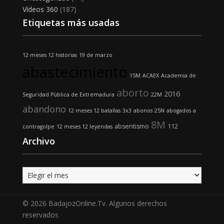
Vídeos 360
(187)
Etiquetas más usadas
12 meses 12 historias
19 de marzo
abastecimiento
15M
ACAEX
Academia de
aborto
2016
Seguridad Pública de Extremadura
22M
abandono
12 meses 12 batallas
3x3
abonos
25N
abogados
a
8M
absentismo
112
contragolpe
12 meses 12 leyendas
Archivo
Archivo
© 2026 BadajozOnline.Tv. Algunos derechos
reservados