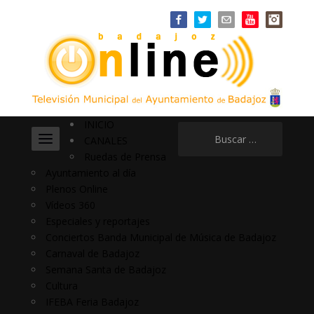
INICIO
Buscar:
CANALES
Ruedas de Prensa
Ayuntamiento al día
Plenos Online
Vídeos 360
Especiales y reportajes
Conciertos Banda Municipal de Música de Badajoz
Carnaval de Badajoz
Semana Santa de Badajoz
Cultura
IFEBA Feria Badajoz