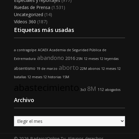
Especiales y reportajes
(977)
Ruedas de Prensa
(1.531)
Uncategorized
(14)
Vídeos 360
(187)
Etiquetas más usadas
a contragolpe
ACAEX
Academia de Seguridad Pública de
abandono
2016
Extremadura
25N
12 meses 12 leyendas
aborto
absentismo
19 de marzo
22M
abonos
12 meses 12
batallas
12 meses 12 historias
15M
abastecimiento
8M
112
3x3
abogados
Archivo
Archivo
© 2026 BadajozOnline.Tv. Algunos derechos