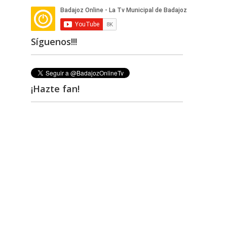
Síguenos!!!
¡Hazte fan!