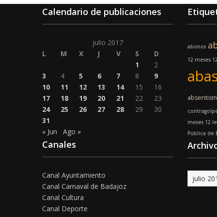
Calendario de publicaciones
Etique
julio 2017
a
abonos
L
M
X
J
V
S
D
12 meses 12
1
2
abas
3
4
5
6
7
8
9
10
11
12
13
14
15
16
17
18
19
20
21
22
23
absentis
24
25
26
27
28
29
30
contragolp
31
meses 12 l
« Jun
Ago »
Pública de
Canales
Archiv
Canal Ayuntamiento
Archivo
Canal Carnaval de Badajoz
Canal Cultura
Canal Deporte