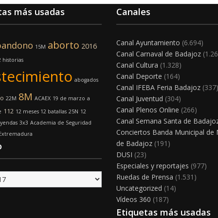
tas más usadas
Canales
Canal Ayuntamiento
(6.694)
aborto
bandono
2016
15M
Canal Carnaval de Badajoz
(1.26
 historias
Canal Cultura
(1.328)
tecimiento
Canal Deporte
(164)
abogados
Canal IFEBA Feria Badajoz
(337
8M
mo
Canal Juventud
(304)
22M
ACAEX
19 de marzo
a
Canal Plenos Online
(266)
112
e
12 meses 12 batallas
25N
12
Canal Semana Santa de Badajo
eyendas
3x3
Academia de Seguridad
Conciertos Banda Municipal de
 Extremadura
de Badajoz
(191)
o
DUSI
(23)
Especiales y reportajes
(977)
Ruedas de Prensa
(1.531)
Uncategorized
(14)
Vídeos 360
(187)
Etiquetas más usadas