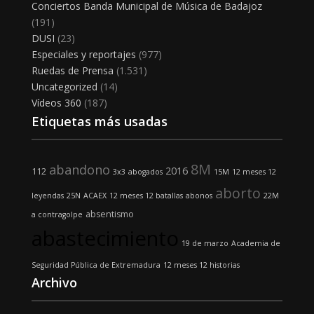
Conciertos Banda Municipal de Música de Badajoz
(191)
DUSI
(23)
Especiales y reportajes
(977)
Ruedas de Prensa
(1.531)
Uncategorized
(14)
Vídeos 360
(187)
Etiquetas más usadas
8M
abandono
2016
112
3x3
abogados
15M
12 meses 12
aborto
leyendas
25N
ACAEX
12 meses 12 batallas
abonos
22M
absentismo
a contragolpe
abastecimiento
19 de marzo
Academia de
Seguridad Pública de Extremadura
12 meses 12 historias
Archivo