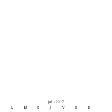
julio 2017
L
M
X
J
V
S
D