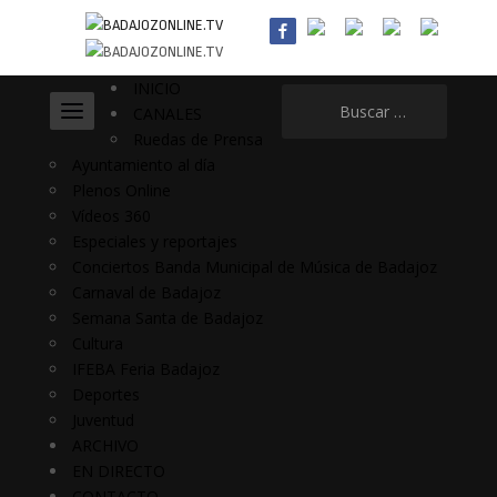
INICIO
Buscar:
CANALES
Ruedas de Prensa
Ayuntamiento al día
Plenos Online
Vídeos 360
Especiales y reportajes
Conciertos Banda Municipal de Música de Badajoz
Carnaval de Badajoz
Semana Santa de Badajoz
Cultura
IFEBA Feria Badajoz
Deportes
Juventud
ARCHIVO
EN DIRECTO
CONTACTO