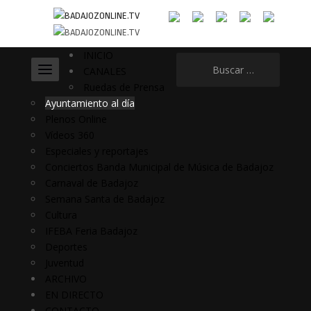
INICIO
Buscar:
CANALES
Ruedas de Prensa
Ayuntamiento al día
Plenos Online
Vídeos 360
Especiales y reportajes
Conciertos Banda Municipal de Música de Badajoz
Carnaval de Badajoz
Semana Santa de Badajoz
Cultura
IFEBA Feria Badajoz
Deportes
Juventud
ARCHIVO
EN DIRECTO
CONTACTO