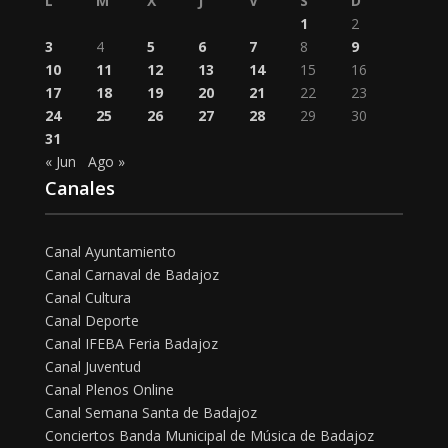
L
M
X
J
V
S
D
1
2
3
4
5
6
7
8
9
10
11
12
13
14
15
16
17
18
19
20
21
22
23
24
25
26
27
28
29
30
31
« Jun
Ago »
Canales
Canal Ayuntamiento
Canal Carnaval de Badajoz
Canal Cultura
Canal Deporte
Canal IFEBA Feria Badajoz
Canal Juventud
Canal Plenos Online
Canal Semana Santa de Badajoz
Conciertos Banda Municipal de Música de Badajoz