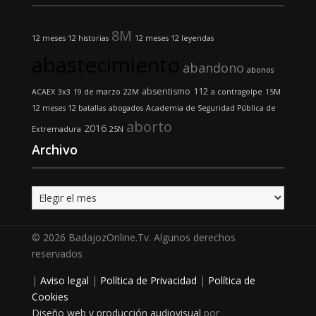
8M
12 meses 12 historias
12 meses 12 leyendas
abastecimiento
abandono
abonos
absentismo
112
ACAEX
3x3
19 de marzo
22M
a contragolpe
15M
12 meses 12 batallas
abogados
Academia de Seguridad Pública de
aborto
2016
Extremadura
25N
Archivo
Archivo
© 2026 BadajozOnline.Tv. Algunos derechos
reservados
|
Aviso legal
|
Política de Privacidad
|
Política de
Cookies
Diseño web y producción audiovisual
por