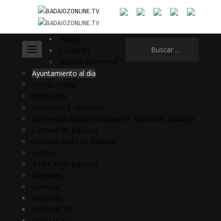
INICIO
Buscar:
CANALES
Ruedas de Prensa
Ayuntamiento al día
Plenos Online
Vídeos 360
Especiales y reportajes
Conciertos Banda Municipal de Música de Badajoz
Carnaval de Badajoz
Semana Santa de Badajoz
Cultura
IFEBA Feria Badajoz
Deportes
Juventud
ARCHIVO
EN DIRECTO
CONTACTO