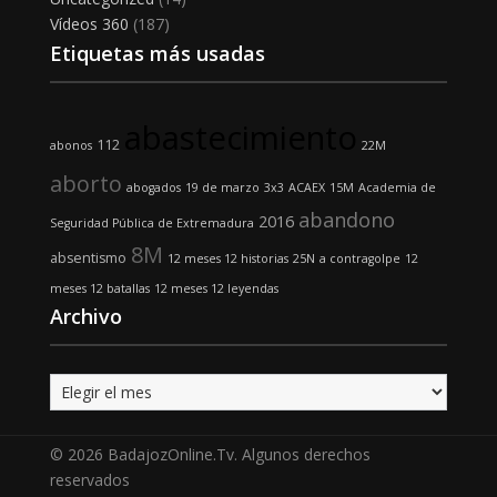
Vídeos 360
(187)
Etiquetas más usadas
abastecimiento
112
abonos
22M
aborto
abogados
19 de marzo
3x3
ACAEX
15M
Academia de
abandono
2016
Seguridad Pública de Extremadura
8M
absentismo
12 meses 12 historias
25N
a contragolpe
12
meses 12 batallas
12 meses 12 leyendas
Archivo
Archivo
© 2026 BadajozOnline.Tv. Algunos derechos
reservados