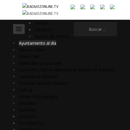
INICIO
Buscar:
CANALES
Ruedas de Prensa
Ayuntamiento al día
Plenos Online
Vídeos 360
Especiales y reportajes
Conciertos Banda Municipal de Música de Badajoz
Carnaval de Badajoz
Semana Santa de Badajoz
Cultura
IFEBA Feria Badajoz
Deportes
Juventud
ARCHIVO
EN DIRECTO
CONTACTO