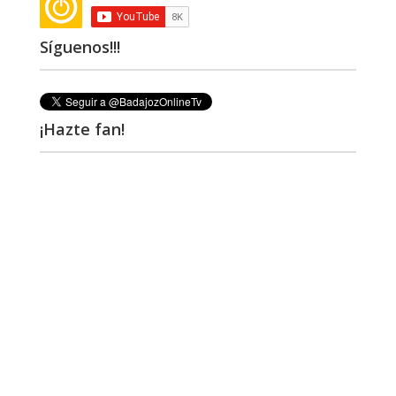
Síguenos!!!
¡Hazte fan!