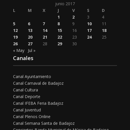
junio 2017
L
M
X
J
V
S
D
1
2
3
4
5
6
7
8
9
10
11
12
13
14
15
16
17
18
19
20
21
22
23
24
25
26
27
28
29
30
« May
Jul »
Canales
Canal Ayuntamiento
Canal Carnaval de Badajoz
Canal Cultura
Canal Deporte
Canal IFEBA Feria Badajoz
Canal Juventud
Canal Plenos Online
Canal Semana Santa de Badajoz
Conciertos Banda Municipal de Música de Badajoz