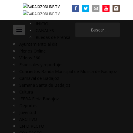
INICIO
Buscar:
CANALES
Ruedas de Prensa
Ayuntamiento al día
Plenos Online
Vídeos 360
Especiales y reportajes
Conciertos Banda Municipal de Música de Badajoz
Carnaval de Badajoz
Semana Santa de Badajoz
Cultura
IFEBA Feria Badajoz
Deportes
Juventud
ARCHIVO
EN DIRECTO
CONTACTO