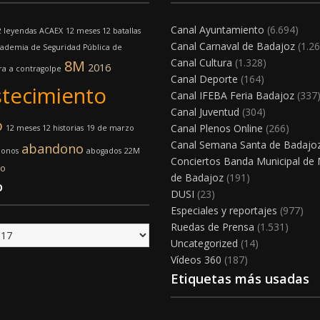
Canal Ayuntamiento
(6.694)
2 leyendas
ACAEX
12 meses 12 batallas
Canal Carnaval de Badajoz
(1.26
ademia de Seguridad Pública de
Canal Cultura
(1.328)
8M
2016
ra
a contragolpe
Canal Deporte
(164)
tecimiento
Canal IFEBA Feria Badajoz
(337
Canal Juventud
(304)
o
Canal Plenos Online
(266)
12 meses 12 historias
19 de marzo
Canal Semana Santa de Badajo
abandono
bonos
abogados
22M
Conciertos Banda Municipal de
mo
de Badajoz
(191)
o
DUSI
(23)
Especiales y reportajes
(977)
Ruedas de Prensa
(1.531)
Uncategorized
(14)
Vídeos 360
(187)
Etiquetas más usadas