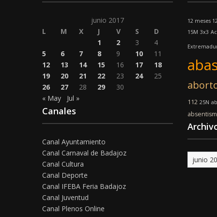
junio 2017
12 meses 1
L
M
X
J
V
S
D
15M
3x3
Ac
1
2
3
4
Extremadu
5
6
7
8
9
10
11
abas
12
13
14
15
16
17
18
19
20
21
22
23
24
25
abort
26
27
28
29
30
« May
Jul »
112
25N
a
Canales
absentis
Archiv
Canal Ayuntamiento
Canal Carnaval de Badajoz
Archivo
Canal Cultura
Canal Deporte
Canal IFEBA Feria Badajoz
Canal Juventud
Canal Plenos Online