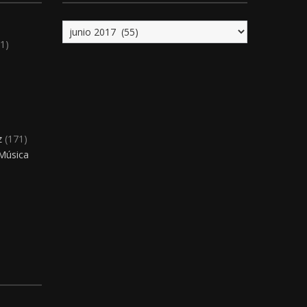
Archivo
1)
)
z
(171)
 Música