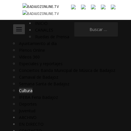
INICIO
Buscar:
CANALES
Ruedas de Prensa
Ayuntamiento al día
Plenos Online
Vídeos 360
Especiales y reportajes
Conciertos Banda Municipal de Música de Badajoz
Carnaval de Badajoz
Semana Santa de Badajoz
Cultura
IFEBA Feria Badajoz
Deportes
Juventud
ARCHIVO
EN DIRECTO
CONTACTO