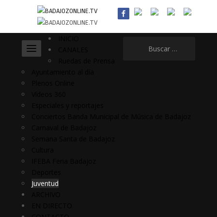
INICIO
Buscar:
CANALES
Ruedas de Prensa
Ayuntamiento al día
Plenos Online
Vídeos 360
Especiales y reportajes
Conciertos Banda Municipal de Música de Badajoz
Carnaval de Badajoz
Semana Santa de Badajoz
Cultura
IFEBA Feria Badajoz
Deportes
Juventud
ARCHIVO
EN DIRECTO
CONTACTO