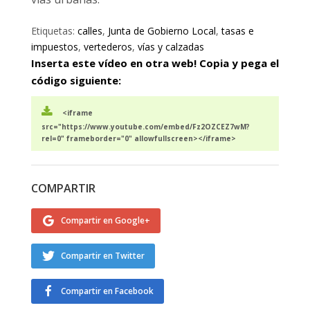
Etiquetas:
calles
,
Junta de Gobierno Local
,
tasas e
impuestos
,
vertederos
,
vías y calzadas
Inserta este vídeo en otra web! Copia y pega el
código siguiente:
<iframe
src="https://www.youtube.com/embed/Fz2OZCEZ7wM?
rel=0" frameborder="0" allowfullscreen></iframe>
COMPARTIR
Compartir en Google+
Compartir en Twitter
Compartir en Facebook