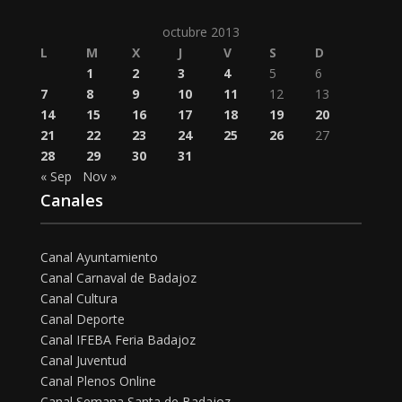
octubre 2013
L
M
X
J
V
S
D
1
2
3
4
5
6
7
8
9
10
11
12
13
14
15
16
17
18
19
20
21
22
23
24
25
26
27
28
29
30
31
« Sep
Nov »
Canales
Canal Ayuntamiento
Canal Carnaval de Badajoz
Canal Cultura
Canal Deporte
Canal IFEBA Feria Badajoz
Canal Juventud
Canal Plenos Online
Canal Semana Santa de Badajoz