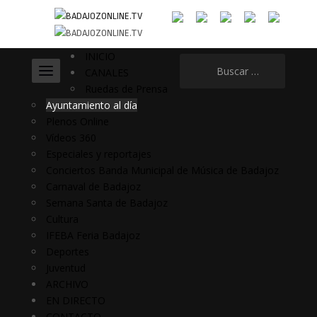
INICIO
Buscar:
CANALES
Ruedas de Prensa
Ayuntamiento al día
Plenos Online
Vídeos 360
Especiales y reportajes
Conciertos Banda Municipal de Música de Badajoz
Carnaval de Badajoz
Semana Santa de Badajoz
Cultura
IFEBA Feria Badajoz
Deportes
Juventud
ARCHIVO
EN DIRECTO
CONTACTO