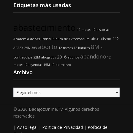
Etiquetas más usadas
abastecimiento
12 meses 12 historias
absentismo
112
Academia de Seguridad Pública de Extremadura
aborto
8M
ACAEX
25N
3x3
12 meses 12 batallas
a
abandono
2016
contragolpe
22M
abogados
abonos
12
meses 12 leyendas
15M
19 de marzo
Archivo
Archivo
© 2026 BadajozOnline.Tv. Algunos derechos
reservados
|
Aviso legal
|
Política de Privacidad
|
Política de