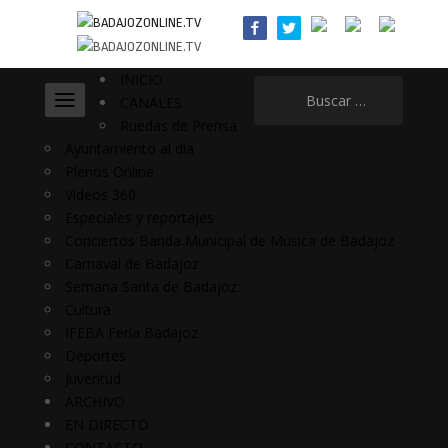
INICIO
Buscar:
CANALES
Ruedas de Prensa
Ayuntamiento al día
Plenos Online
Vídeos 360
Especiales y reportajes
Conciertos Banda Municipal de Música de Badajoz
Carnaval de Badajoz
Semana Santa de Badajoz
Cultura
IFEBA Feria Badajoz
Deportes
Juventud
ARCHIVO
EN DIRECTO
CONTACTO