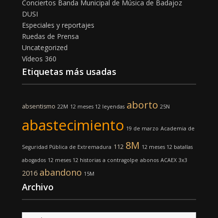
Conciertos Banda Municipal de Música de Badajoz
DUSI
Especiales y reportajes
Ruedas de Prensa
Uncategorized
Vídeos 360
Etiquetas más usadas
aborto
absentismo
22M
12 meses 12 leyendas
25N
abastecimiento
19 de marzo
Academia de
8M
112
Seguridad Pública de Extremadura
12 meses 12 batallas
abogados
12 meses 12 historias
a contragolpe
abonos
ACAEX
3x3
abandono
2016
15M
Archivo
Archivo