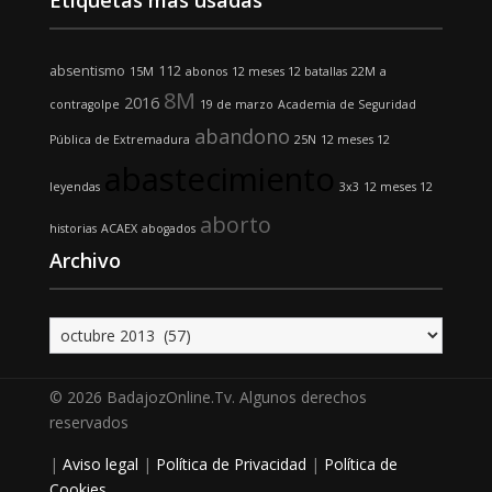
Etiquetas más usadas
absentismo
112
15M
abonos
12 meses 12 batallas
22M
a
8M
2016
contragolpe
19 de marzo
Academia de Seguridad
abandono
Pública de Extremadura
25N
12 meses 12
abastecimiento
leyendas
3x3
12 meses 12
aborto
historias
ACAEX
abogados
Archivo
Archivo
© 2026 BadajozOnline.Tv. Algunos derechos
reservados
|
Aviso legal
|
Política de Privacidad
|
Política de
Cookies