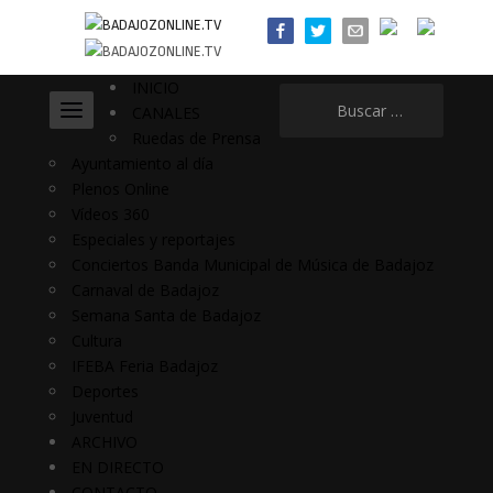
INICIO
Buscar:
CANALES
Ruedas de Prensa
Ayuntamiento al día
Plenos Online
Vídeos 360
Especiales y reportajes
Conciertos Banda Municipal de Música de Badajoz
Carnaval de Badajoz
Semana Santa de Badajoz
Cultura
IFEBA Feria Badajoz
Deportes
Juventud
ARCHIVO
EN DIRECTO
CONTACTO