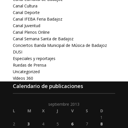
Canal Cultura
Canal Deporte
Canal IFEBA Feria Badajoz
Canal Juventud
Canal Plenos Online
Canal Semana Santa de Badajoz
Conciertos Banda Municipal de Música de Badajoz
DUSI
Especiales y reportajes
Ruedas de Prensa
Uncategorized
Vídeos 360
Calendario de publicaciones
septiembre 2013
L
M
X
J
V
S
D
1
2
3
4
5
6
7
8