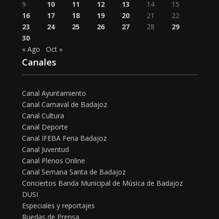
9
10
11
12
13
14
15
16
17
18
19
20
21
22
23
24
25
26
27
28
29
30
« Ago
Oct »
Canales
Canal Ayuntamiento
Canal Carnaval de Badajoz
Canal Cultura
Canal Deporte
Canal IFEBA Feria Badajoz
Canal Juventud
Canal Plenos Online
Canal Semana Santa de Badajoz
Conciertos Banda Municipal de Música de Badajoz
DUSI
Especiales y reportajes
Ruedas de Prensa