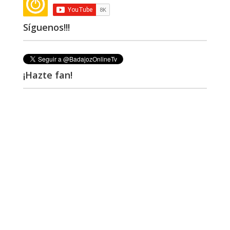
Síguenos!!!
¡Hazte fan!