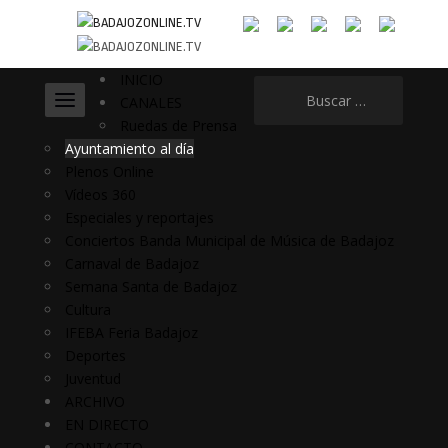
INICIO
Buscar:
CANALES
Ruedas de Prensa
Ayuntamiento al día
Plenos Online
Vídeos 360
Especiales y reportajes
Conciertos Banda Municipal de Música de Badajoz
Carnaval de Badajoz
Semana Santa de Badajoz
Cultura
IFEBA Feria Badajoz
Deportes
Juventud
ARCHIVO
EN DIRECTO
CONTACTO