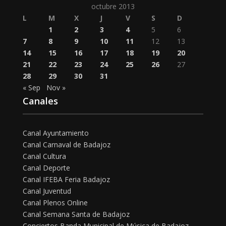
octubre 2013
L
M
X
J
V
S
D
1
2
3
4
5
6
7
8
9
10
11
12
13
14
15
16
17
18
19
20
21
22
23
24
25
26
27
28
29
30
31
« Sep
Nov »
Canales
Canal Ayuntamiento
Canal Carnaval de Badajoz
Canal Cultura
Canal Deporte
Canal IFEBA Feria Badajoz
Canal Juventud
Canal Plenos Online
Canal Semana Santa de Badajoz
Conciertos Banda Municipal de Música de Badajoz