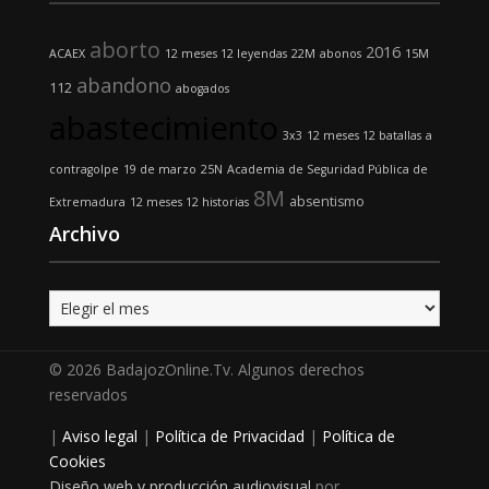
aborto
2016
ACAEX
12 meses 12 leyendas
22M
abonos
15M
abandono
112
abogados
abastecimiento
3x3
12 meses 12 batallas
a
contragolpe
19 de marzo
25N
Academia de Seguridad Pública de
8M
absentismo
Extremadura
12 meses 12 historias
Archivo
Archivo
© 2026 BadajozOnline.Tv. Algunos derechos
reservados
|
Aviso legal
|
Política de Privacidad
|
Política de
Cookies
Diseño web y producción audiovisual
por