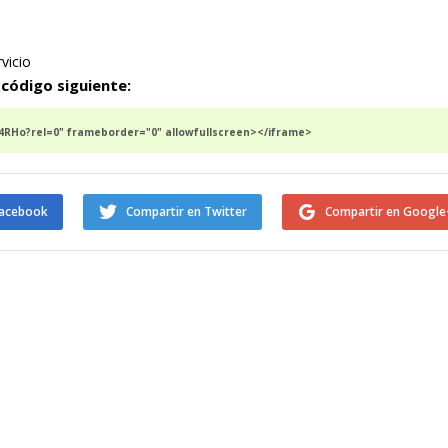
rvicio
 código siguiente:
RHo?rel=0" frameborder="0" allowfullscreen></iframe>
Facebook
Compartir en Twitter
Compartir en Google