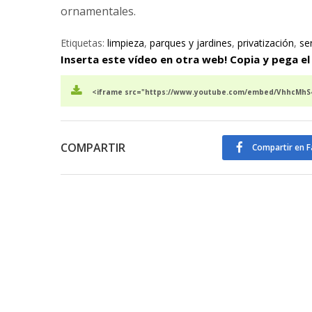
ornamentales.
Etiquetas:
limpieza
,
parques y jardines
,
privatización
,
se
Inserta este vídeo en otra web! Copia y pega el
<iframe src="https://www.youtube.com/embed/VhhcMhS4
COMPARTIR
Compartir en 