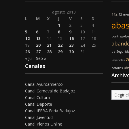
agosto 2013
112
12 mes
L
M
X
J
V
S
D
abas
1
2
3
4
5
6
7
8
9
10
11
contragolp
12
13
14
15
16
17
18
aband
19
20
21
22
23
24
25
26
27
28
29
30
31
de Segurid
a
« Jul
Sep »
leyendas
Canales
ab
batallas
Archiv
Canal Ayuntamiento
Canal Carnaval de Badajoz
Archivo
Canal Cultura
Canal Deporte
Canal IFEBA Feria Badajoz
Canal Juventud
Canal Plenos Online