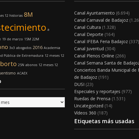
Canal Ayuntamiento
(6.694)
8M
es 12 historias
Canal Carnaval de Badajoz
(1.26
tecimiento
Canal Cultura
(1.328)
a
Canal Deporte
(164)
e
19 de marzo
15M
22M
Canal IFEBA Feria Badajoz
(337
ono
2016
3x3
abogados
Academia
Canal Juventud
(304)
Canal Plenos Online
(266)
ad Pública de Extremadura
12 meses 12
borto
Canal Semana Santa de Badajo
25N
abonos
12 meses 12
Conciertos Banda Municipal de
sentismo
ACAEX
de Badajoz
(191)
o
DUSI
(23)
Especiales y reportajes
(977)
Ruedas de Prensa
(1.531)
Uncategorized
(14)
Vídeos 360
(187)
Etiquetas más usadas