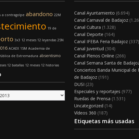
Canal Ayuntamiento
(6.694)
abandono
s
a contragolpe
22M
Canal Carnaval de Badajoz
(1.26
tecimiento
Canal Cultura
(1.328)
19 de
Canal Deporte
(164)
orto
3x3
12 meses 12 leyendas
25N
Canal IFEBA Feria Badajoz
(337
016
Canal Juventud
(304)
ACAEX
15M
Academia de
Canal Plenos Online
(266)
absentismo
Pública de Extremadura
Canal Semana Santa de Badajo
ses 12 batallas
12 meses 12 historias
Conciertos Banda Municipal de
o
de Badajoz
(191)
DUSI
(23)
Especiales y reportajes
(977)
Ruedas de Prensa
(1.531)
Uncategorized
(14)
Vídeos 360
(187)
Etiquetas más usadas