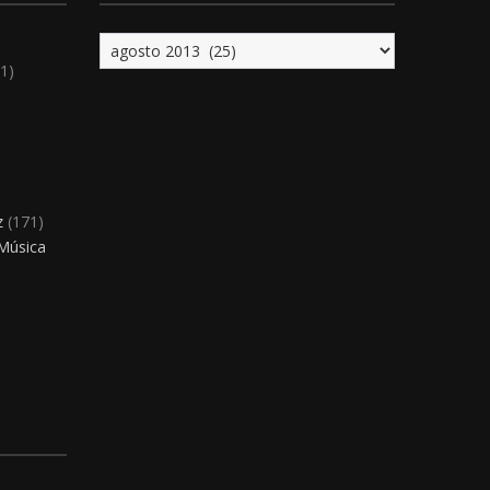
Archivo
1)
)
z
(171)
 Música