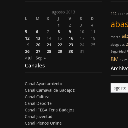
agosto 2013
112
abono
L
M
X
J
V
S
D
abas
1
2
3
4
5
6
7
8
9
10
11
ab
marzo
12
13
14
15
16
17
18
2
19
20
21
22
23
24
25
abogados
26
27
28
29
30
31
Seguridad 
« Jul
Sep »
8M
12 me
Canales
Archiv
Canal Ayuntamiento
Archivo
Canal Carnaval de Badajoz
Canal Cultura
Canal Deporte
Canal IFEBA Feria Badajoz
Canal Juventud
Canal Plenos Online