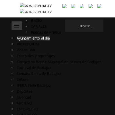
INICIO
Buscar:
CANALES
Ruedas de Prensa
Ayuntamiento al día
Plenos Online
Vídeos 360
Especiales y reportajes
Conciertos Banda Municipal de Música de Badajoz
Carnaval de Badajoz
Semana Santa de Badajoz
Cultura
IFEBA Feria Badajoz
Deportes
Juventud
ARCHIVO
EN DIRECTO
CONTACTO