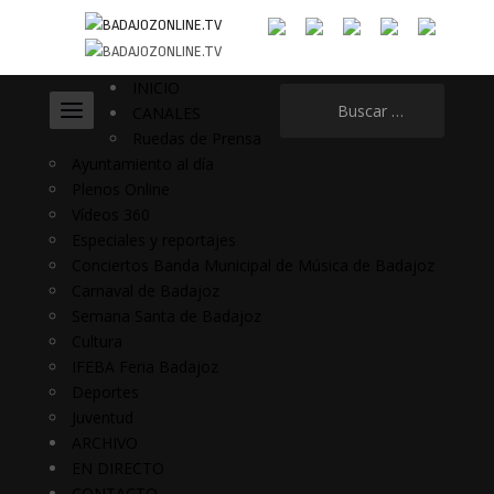
INICIO
Buscar:
CANALES
Ruedas de Prensa
Ayuntamiento al día
Plenos Online
Vídeos 360
Especiales y reportajes
Conciertos Banda Municipal de Música de Badajoz
Carnaval de Badajoz
Semana Santa de Badajoz
Cultura
IFEBA Feria Badajoz
Deportes
Juventud
ARCHIVO
EN DIRECTO
CONTACTO