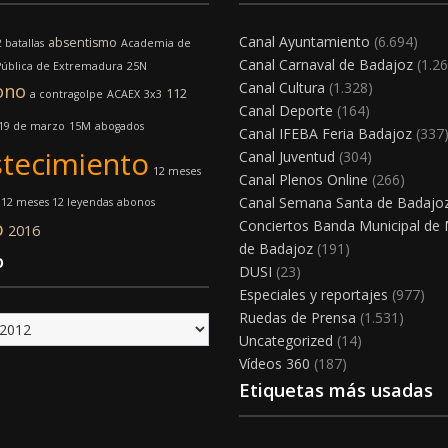
Canal Ayuntamiento
(6.694)
absentismo
 batallas
Academia de
Canal Carnaval de Badajoz
(1.26
Pública de Extremadura
25N
Canal Cultura
(1.328)
ono
112
a contragolpe
ACAEX
3x3
Canal Deporte
(164)
19 de marzo
15M
abogados
Canal IFEBA Feria Badajoz
(337
tecimiento
Canal Juventud
(304)
12 meses
Canal Plenos Online
(266)
Canal Semana Santa de Badajo
12 meses 12 leyendas
abonos
o
Conciertos Banda Municipal de
2016
de Badajoz
(191)
o
DUSI
(23)
Especiales y reportajes
(977)
Ruedas de Prensa
(1.531)
Uncategorized
(14)
Vídeos 360
(187)
Etiquetas más usadas