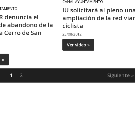
CANAL AYUNTAMIENTO
TAMIENTO
IU solicitará al pleno un
R denuncia el
ampliación de la red viar
de abandono de la
ciclista
a Cerro de San
23/08/2012
Ver vídeo »
o »
1
2
Siguiente »