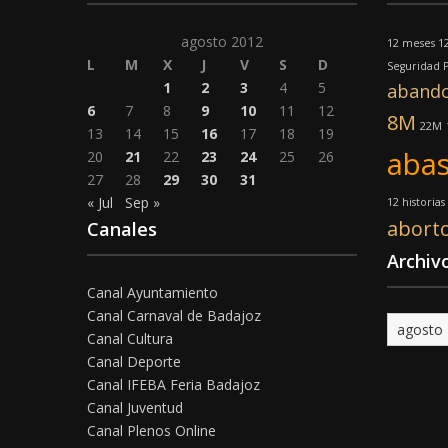
agosto 2012
12 meses 12
L
M
X
J
V
S
D
Seguridad 
1
2
3
4
5
aband
6
7
8
9
10
11
12
8M
22M
13
14
15
16
17
18
19
abas
20
21
22
23
24
25
26
27
28
29
30
31
« Jul
Sep »
12 historias
abort
Canales
Archiv
Canal Ayuntamiento
Canal Carnaval de Badajoz
Archivo
Canal Cultura
Canal Deporte
Canal IFEBA Feria Badajoz
Canal Juventud
Canal Plenos Online