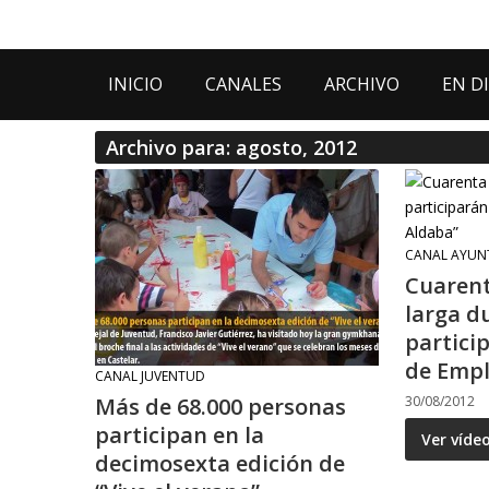
INICIO
CANALES
ARCHIVO
EN D
Archivo para: agosto, 2012
CANAL AYUN
Cuarent
larga d
particip
de Empl
CANAL JUVENTUD
Más de 68.000 personas
30/08/2012
participan en la
Ver víde
decimosexta edición de