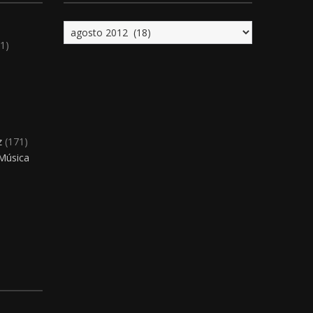
Archivo
1)
)
z
(171)
 Música