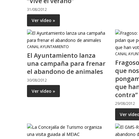
“Vive el verano”
31/08/2012
Ver vídeo »
CANAL AYUNTAMIENTO
El Ayuntamiento lanza
CANAL AYUN
Fragoso
una campaña para frenar
que nos
el abandono de animales
pongam
30/08/2012
que han
Ver vídeo »
contra”
29/08/2012
Ver víde