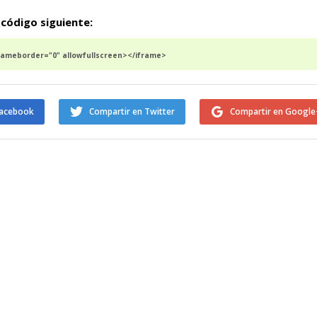
 código siguiente:
rameborder="0" allowfullscreen></iframe>
Facebook
Compartir en Twitter
Compartir en Google