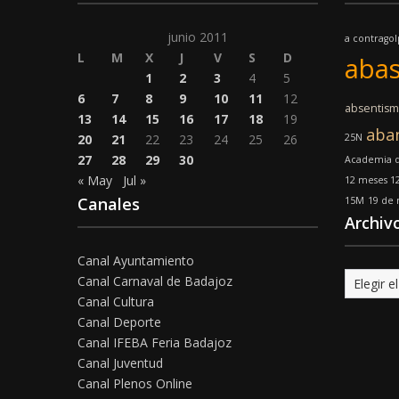
junio 2011
a contrago
L
M
X
J
V
S
D
abas
1
2
3
4
5
6
7
8
9
10
11
12
absentis
13
14
15
16
17
18
19
aba
20
21
22
23
24
25
26
25N
27
28
29
30
Academia d
« May
Jul »
12 meses 12
Canales
15M
19 de
Archiv
Canal Ayuntamiento
Archivo
Canal Carnaval de Badajoz
Canal Cultura
Canal Deporte
Canal IFEBA Feria Badajoz
Canal Juventud
Canal Plenos Online