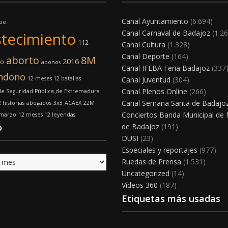
Canal Ayuntamiento
(6.694)
lpe
Canal Carnaval de Badajoz
(1.26
tecimiento
112
Canal Cultura
(1.328)
Canal Deporte
(164)
aborto
8M
2016
mo
abonos
Canal IFEBA Feria Badajoz
(337
ndono
12 meses 12 batallas
Canal Juventud
(304)
Canal Plenos Online
(266)
e Seguridad Pública de Extremadura
Canal Semana Santa de Badajo
 historias
abogados
3x3
ACAEX
22M
Conciertos Banda Municipal de
 marzo
12 meses 12 leyendas
o
de Badajoz
(191)
DUSI
(23)
Especiales y reportajes
(977)
Ruedas de Prensa
(1.531)
Uncategorized
(14)
Vídeos 360
(187)
Etiquetas más usadas