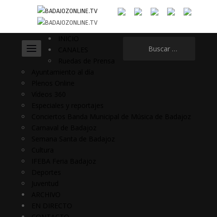
INICIO
Buscar:
CANALES
Ruedas de Prensa
Ayuntamiento al día
Plenos Online
Vídeos 360
Especiales y reportajes
Conciertos Banda Municipal de Música de Badajoz
Carnaval de Badajoz
Semana Santa de Badajoz
Cultura
IFEBA Feria Badajoz
Deportes
Juventud
ARCHIVO
EN DIRECTO
CONTACTO